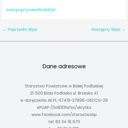
www.pcpr.powiatbialski.pl
←
Poprzedni Wpis
Następny Wpis
→
Dane adresowe
Starostwo Powiatowe w Białej Podlaskiej
21-500 Biała Podlaska ul. Brzeska 41
e-doręczenia AE:PL-57419-27898-GEDCG-29
ePUAP /0o830hsfxc/skrytka
www.facebook.com/starostwobp
tel: 83 34 16 670