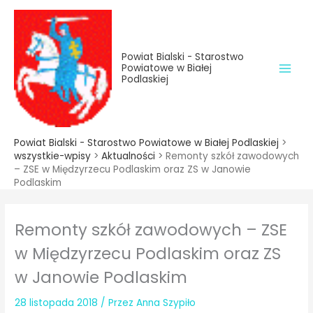
do
Przejdź
treści
do
treści
Powiat Bialski - Starostwo
Powiatowe w Białej
Podlaskiej
Powiat Bialski - Starostwo Powiatowe w Białej Podlaskiej
>
wszystkie-wpisy
>
Aktualności
>
Remonty szkół zawodowych
– ZSE w Międzyrzecu Podlaskim oraz ZS w Janowie
Podlaskim
Remonty szkół zawodowych – ZSE
w Międzyrzecu Podlaskim oraz ZS
w Janowie Podlaskim
28 listopada 2018
/ Przez
Anna Szypiło