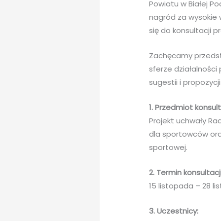
Powiatu w Białej P
nagród za wysokie w
się do konsultacji 
Zachęcamy przedsta
sferze działalności
sugestii i propozyc
1. Przedmiot konsult
Projekt uchwały Ra
dla sportowców oraz
sportowej.
2. Termin konsultacji
15 listopada – 28 li
3. Uczestnicy: