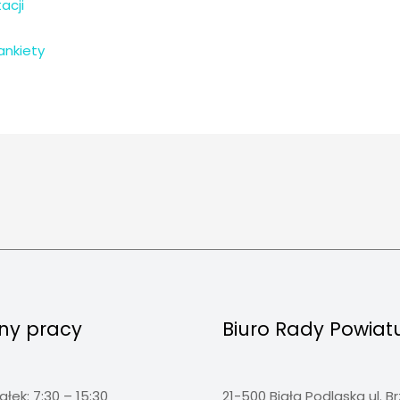
acji
ankiety
ny pracy
Biuro Rady Powiat
ałek: 7:30 – 15:30
21-500 Biała Podlaska ul. B