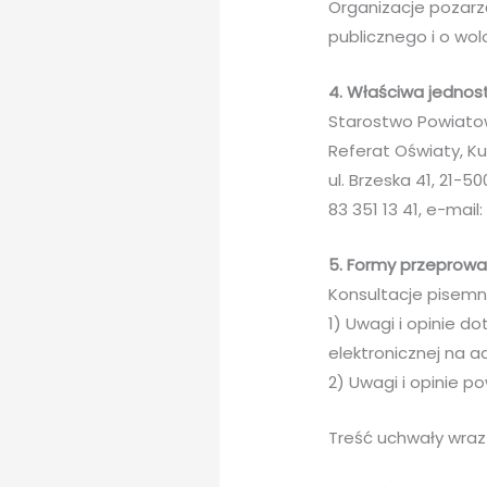
Organizacje pozarz
publicznego i o wol
4. Właściwa jednos
Starostwo Powiatow
Referat Oświaty, Kul
ul. Brzeska 41, 21-5
83 351 13 41, e-mail
5. Formy przeprowad
Konsultacje pisem
1) Uwagi i opinie 
elektronicznej na a
2) Uwagi i opinie p
Treść uchwały wraz 