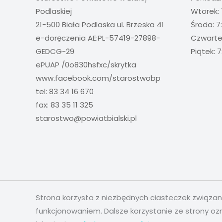
Podlaskiej
Wtorek: 
21-500 Biała Podlaska ul. Brzeska 41
Środa: 7
e-doręczenia AE:PL-57419-27898-
Czwartek
GEDCG-29
Piątek: 7
ePUAP /0o830hsfxc/skrytka
www.facebook.com/starostwobp
tel: 83 34 16 670
fax: 83 35 11 325
starostwo@powiatbialski.pl
Strona korzysta z niezbędnych ciasteczek związa
funkcjonowaniem. Dalsze korzystanie ze strony oz