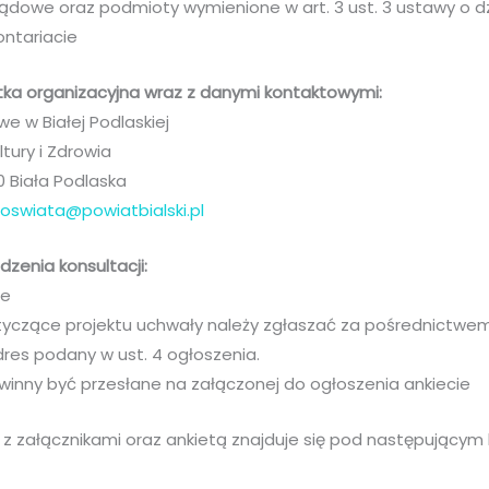
ądowe oraz podmioty wymienione w art. 3 ust. 3 ustawy o dz
ontariacie
tka organizacyjna wraz z danymi kontaktowymi:
e w Białej Podlaskiej
tury i Zdrowia
00 Biała Podlaska
:
oswiata@powiatbialski.pl
zenia konsultacji:
ne
dotyczące projektu uchwały należy zgłaszać za pośrednictwe
dres podany w ust. 4 ogłoszenia.
owinny być przesłane na załączonej do ogłoszenia ankiecie
z załącznikami oraz ankietą znajduje się pod następującym l