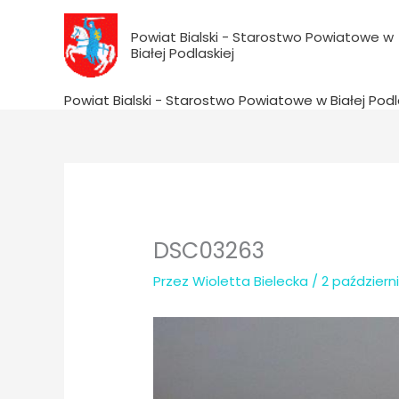
do
Przejdź
treści
do
Powiat Bialski - Starostwo Powiatowe w
Białej Podlaskiej
treści
Powiat Bialski - Starostwo Powiatowe w Białej Podl
DSC03263
Przez
Wioletta Bielecka
/
2 październ