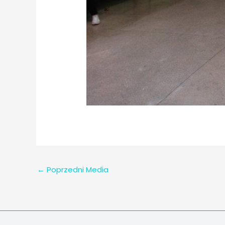
←
Poprzedni Media