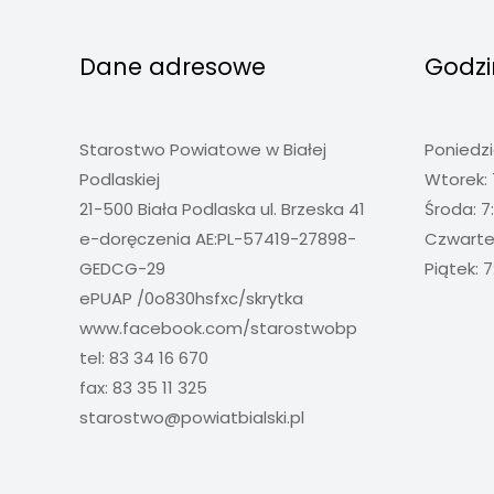
Dane adresowe
Godzi
Starostwo Powiatowe w Białej
Poniedzi
Podlaskiej
Wtorek: 
21-500 Biała Podlaska ul. Brzeska 41
Środa: 7
e-doręczenia AE:PL-57419-27898-
Czwartek
GEDCG-29
Piątek: 7
ePUAP /0o830hsfxc/skrytka
www.facebook.com/starostwobp
tel: 83 34 16 670
fax: 83 35 11 325
starostwo@powiatbialski.pl