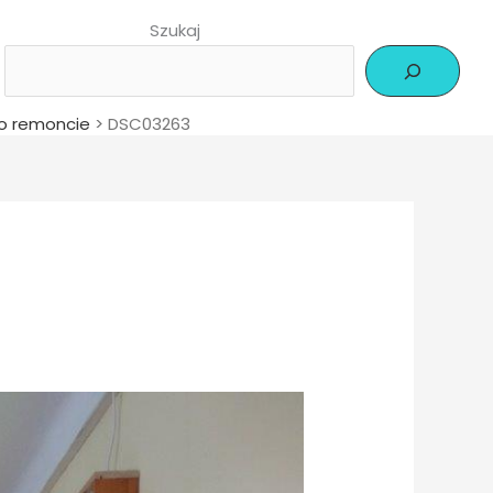
Szukaj
po remoncie
>
DSC03263