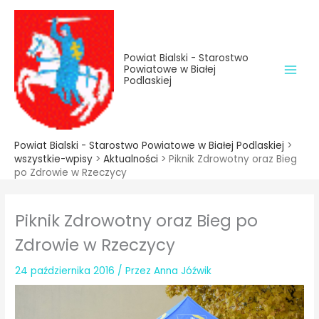
do
Przejdź
treści
do
treści
Powiat Bialski - Starostwo
Powiatowe w Białej
Podlaskiej
Powiat Bialski - Starostwo Powiatowe w Białej Podlaskiej
>
wszystkie-wpisy
>
Aktualności
>
Piknik Zdrowotny oraz Bieg
po Zdrowie w Rzeczycy
Piknik Zdrowotny oraz Bieg po
Zdrowie w Rzeczycy
24 października 2016
/ Przez
Anna Jóźwik