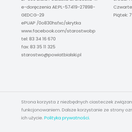
e-doręczenia AE:PL-57419-27898-
Czwartek
GEDCG-29
Piątek: 7
ePUAP /0o830hsfxc/skrytka
www.facebook.com/starostwobp
tel: 83 34 16 670
fax: 83 35 11 325
starostwo@powiatbialski.pl
Strona korzysta z niezbędnych ciasteczek związa
funkcjonowaniem. Dalsze korzystanie ze strony oz
ich użycie.
Polityka prywatności.