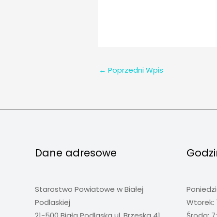
←
Poprzedni Wpis
Dane adresowe
Godzi
Starostwo Powiatowe w Białej
Poniedzi
Podlaskiej
Wtorek: 
21-500 Biała Podlaska ul. Brzeska 41
Środa: 7