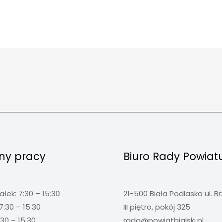
ny pracy
Biuro Rady Powiat
ałek: 7:30 – 15:30
21-500 Biała Podlaska ul. B
7:30 – 15:30
III piętro, pokój 325
:30 – 15:30
rada@powiatbialski.pl