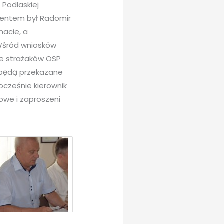
Podlaskiej
entem był Radomir
macie, a
 Wśród wniosków
nie strażaków OSP
 będą przekazane
nocześnie kierownik
owe i zaproszeni