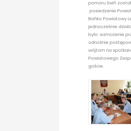
pomoru świń został
posiedzenie Powia
Bańko Powiatowy Le
jednocześnie działa
było: wzmożenie prz
odnośnie postępowa
wójtom na spotkaniu
Powiatowego Zespoł
goście.