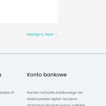
Następny Wpis
→
u
Konto bankowe
rzeska 41
Numer rachunku bankowego do
dokonywania wpłat na rzecz
Starostwa Powiatowego w Białej