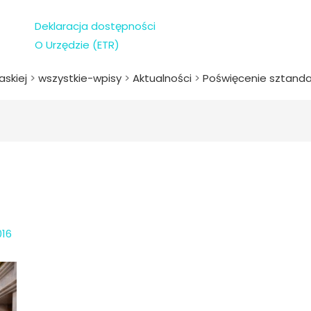
Deklaracja dostępności
O Urzędzie (ETR)
askiej
>
wszystkie-wpisy
>
Aktualności
>
Poświęcenie sztandar
016