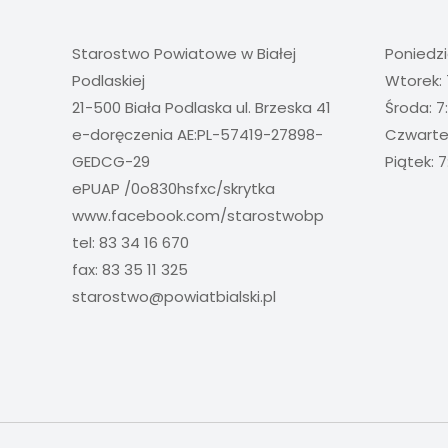
Starostwo Powiatowe w Białej
Poniedzi
Podlaskiej
Wtorek: 
21-500 Biała Podlaska ul. Brzeska 41
Środa: 7
e-doręczenia AE:PL-57419-27898-
Czwartek
GEDCG-29
Piątek: 7
ePUAP /0o830hsfxc/skrytka
www.facebook.com/starostwobp
tel: 83 34 16 670
fax: 83 35 11 325
starostwo@powiatbialski.pl