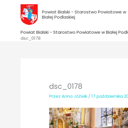
do
Przejdź
treści
do
Powiat Bialski - Starostwo Powiatowe w
Białej Podlaskiej
treści
Powiat Bialski - Starostwo Powiatowe w Białej Podl
dsc_0178
dsc_0178
Przez
Anna Jóźwik
/
17 października 2