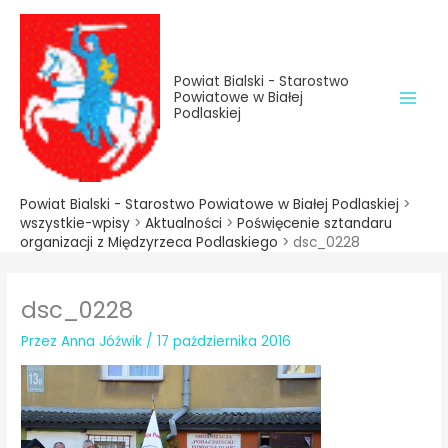
do
Przejdź
treści
do
treści
Powiat Bialski - Starostwo
Powiatowe w Białej
Podlaskiej
Powiat Bialski - Starostwo Powiatowe w Białej Podlaskiej
>
wszystkie-wpisy
>
Aktualności
>
Poświęcenie sztandaru
organizacji z Międzyrzeca Podlaskiego
>
dsc_0228
dsc_0228
Przez
Anna Jóźwik
/
17 października 2016