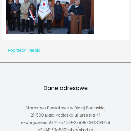
←
Poprzedni Media
Dane adresowe
Starostwo Powiatowe w Białej Podlaskiej
21-500 Biała Podlaska ul. Brzeska 41
e-doręczenia AE:PL-57419-27898-GEDCG-29
ePUAP /0o830hsfxc/skrytka