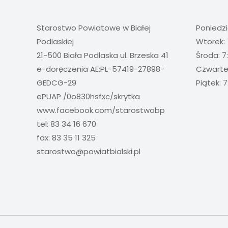
Starostwo Powiatowe w Białej
Poniedzi
Podlaskiej
Wtorek: 
21-500 Biała Podlaska ul. Brzeska 41
Środa: 7
e-doręczenia AE:PL-57419-27898-
Czwartek
GEDCG-29
Piątek: 7
ePUAP /0o830hsfxc/skrytka
www.facebook.com/starostwobp
tel: 83 34 16 670
fax: 83 35 11 325
starostwo@powiatbialski.pl