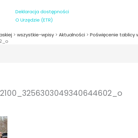
Deklaracja dostępności
O Urzędzie (ETR)
askiej
>
wszystkie-wpisy
>
Aktualności
>
Poświęcenie tablicy 
02_o
132100_3256303049340644602_o