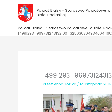
do
Przejdź
treści
do
Powiat Bialski - Starostwo Powiatowe w
Białej Podlaskiej
treści
Powiat Bialski - Starostwo Powiatowe w Białej Podl
14991293_969731243132100_32563030493406446
14991293_969731243
Przez
Anna Jóźwik
/
14 listopada 2016