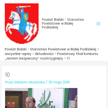
do
Przejdź
treści
do
treści
Powiat Bialski - Starostwo
Powiatowe w Białej
Podlaskiej
Powiat Bialski - Starostwo Powiatowe w Białej Podlaskiej
>
wszystkie-wpisy
>
Aktualności
>
Powiatowy finał konkursu
„Jestem bezpieczny” rozstrzygnięty
>
10
10
Przez
Elżbieta Głowińska
/
30 maja 2016