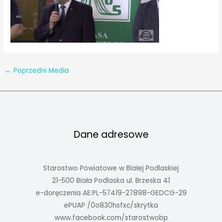
←
Poprzedni Media
Dane adresowe
Starostwo Powiatowe w Białej Podlaskiej
21-500 Biała Podlaska ul. Brzeska 41
e-doręczenia AE:PL-57419-27898-GEDCG-29
ePUAP /0o830hsfxc/skrytka
www.facebook.com/starostwobp