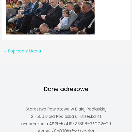
←
Poprzedni Media
Dane adresowe
Starostwo Powiatowe w Białej Podlaskiej
21-500 Biała Podlaska ul. Brzeska 41
e-doręczenia AE:PL-57419-27898-GEDCG-29
ePUAP /0o830hsfxc/skrytka