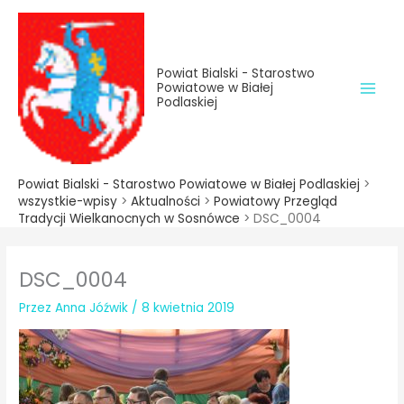
do
Przejdź
treści
do
treści
Powiat Bialski - Starostwo
Powiatowe w Białej
Podlaskiej
Powiat Bialski - Starostwo Powiatowe w Białej Podlaskiej
>
wszystkie-wpisy
>
Aktualności
>
Powiatowy Przegląd
Tradycji Wielkanocnych w Sosnówce
>
DSC_0004
DSC_0004
Przez
Anna Jóźwik
/
8 kwietnia 2019