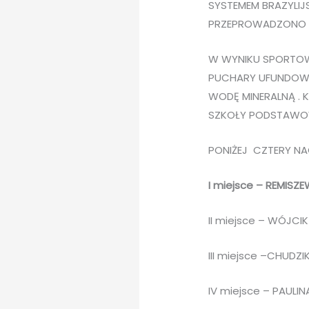
SYSTEMEM BRAZYLIJ
PRZEPROWADZONO W
W WYNIKU SPORTOWE
PUCHARY UFUNDOWA
WODĘ MINERALNĄ .
SZKOŁY PODSTAWO
PONIŻEJ CZTERY N
I miejsce – REMISZ
II miejsce – WÓJCIK
III miejsce –CHUDZ
IV miejsce – PAULI