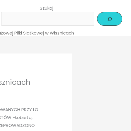
Szukaj
ażowej Piłki Siatkowej w Wisznicach
isznicach
ZOWANYCH PRZY LO
TÓW -kobieta,
RZEPROWADZONO