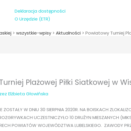
Deklaracja dostępności
O Urzędzie (ETR)
askiej
>
wszystkie-wpisy
>
Aktualności
>
Powiatowy Turniej Pl
urniej Plażowej Piłki Siatkowej w W
rzez
Elżbieta Głowińska
ZOSTAŁY W DNIU 30 SIERPNIA 2020R. NA BOISKACH ZLOKALI
 ROZGRYWKACH UCZESTNICZYŁO 10 DRUŻYN MIESZANYCH (MIKS
TERECH POWIATÓW WOJEWÓDZTWA LUBELSKIEGO. ZAWODY P