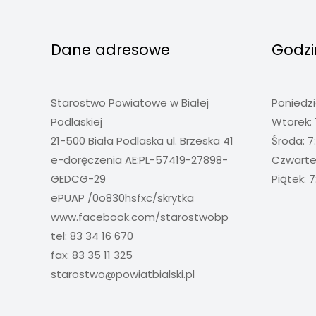
Dane adresowe
Godzi
Starostwo Powiatowe w Białej
Poniedzi
Podlaskiej
Wtorek: 
21-500 Biała Podlaska ul. Brzeska 41
Środa: 7
e-doręczenia AE:PL-57419-27898-
Czwartek
GEDCG-29
Piątek: 7
ePUAP /0o830hsfxc/skrytka
www.facebook.com/starostwobp
tel: 83 34 16 670
fax: 83 35 11 325
starostwo@powiatbialski.pl