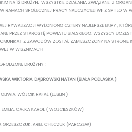
SKIM NA 12 DRUŻYN. WSZYSTKIE DZIAŁANIA ZWIĄZANE Z ORGAN
 RAMACH SPOŁECZNEJ PRACY NAUCZYCIELI WF Z SP I LO W W
J RYWALIZACJI WYŁONIONO CZTERY NAJLEPSZE EKIPY , KTÓR
NE PRZEZ STAROSTĘ POWIATU BIALSKIEGO. WSZYSCY UCZEST
 KOMUNIKAT Z ZAWODÓW ZOSTAŁ ZAMIESZCZONY NA STRONIE 
WEJ W WISZNICACH
AGRODZONE DRUŻYNY :
EWSKA WIKTORIA, DĄBROWSKI NATAN (BIAŁA PODLASKA )
 OLIWIA, WÓJCIK RAFAŁ (LUBLIN )
IK EMILIA, CAŁKA KAROL ( WOJCIESZKÓW)
NA GRZESZCZUK, ARIEL CHILCZUK (PARCZEW)