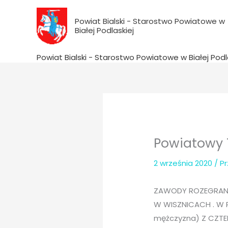
do
Przejdź
treści
do
Powiat Bialski - Starostwo Powiatowe w
Białej Podlaskiej
treści
Powiat Bialski - Starostwo Powiatowe w Białej Podl
Powiatowy T
2 września 2020
/ P
ZAWODY ROZEGRANE 
W WISZNICACH . W
mężczyzna) Z CZ