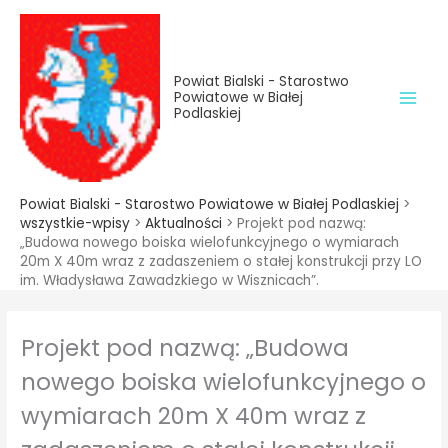
do
Przejdź
treści
do
treści
Powiat Bialski - Starostwo
Powiatowe w Białej
Podlaskiej
Powiat Bialski - Starostwo Powiatowe w Białej Podlaskiej
>
wszystkie-wpisy
>
Aktualności
>
Projekt pod nazwą:
„Budowa nowego boiska wielofunkcyjnego o wymiarach
20m X 40m wraz z zadaszeniem o stałej konstrukcji przy LO
im. Władysława Zawadzkiego w Wisznicach”.
Projekt pod nazwą: „Budowa
nowego boiska wielofunkcyjnego o
wymiarach 20m X 40m wraz z