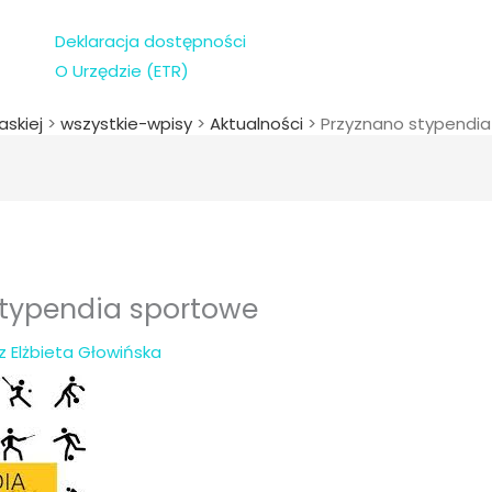
Deklaracja dostępności
O Urzędzie (ETR)
askiej
>
wszystkie-wpisy
>
Aktualności
>
Przyznano stypendi
stypendia sportowe
ez
Elżbieta Głowińska