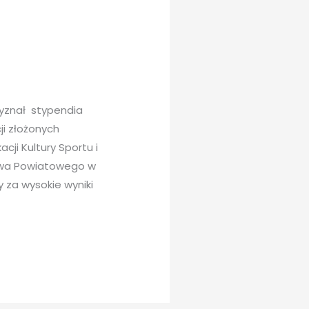
rzyznał stypendia
i złożonych
cji Kultury Sportu i
stwa Powiatowego w
 za wysokie wyniki