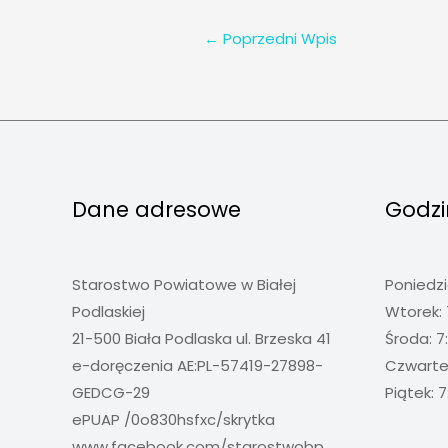
←
Poprzedni Wpis
Dane adresowe
Godzi
Starostwo Powiatowe w Białej
Poniedzi
Podlaskiej
Wtorek: 
21-500 Biała Podlaska ul. Brzeska 41
Środa: 7
e-doręczenia AE:PL-57419-27898-
Czwartek
GEDCG-29
Piątek: 7
ePUAP /0o830hsfxc/skrytka
www.facebook.com/starostwobp