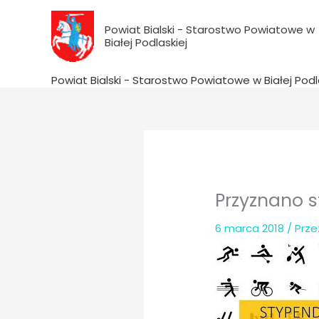
do
Przejdź
treści
do
Powiat Bialski - Starostwo Powiatowe w
Białej Podlaskiej
treści
Powiat Bialski - Starostwo Powiatowe w Białej Podl
Przyznano 
6 marca 2018
/ Prz