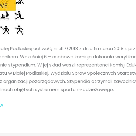
ałej Podlaskiej uchwałą nr 417/2018 z dnia 5 marca 2018 r. p
dnikom. Wcześniej 6 – osobowa komisja dokonała weryfikacj
ie stypendium. W jej skład weszli reprezentanci Komisji Eduka
iatu w Białej Podlaskiej, Wydziału Spraw Społecznych Staro
raz organizacji pozarządowych. Stypendia otrzymali zawodnicy
linach objętych systemem sportu młodzieżowego.
ów