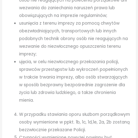
osób nie reagujących na polecenia porządkowe ani
wezwania do zaniechania naruszeń prawa lub
obowiązujących na imprezie regulaminów;
usunięcia z terenu imprezy za pomocą chwytów
obezwładniających, transportowych lub innych
podobnych technik obrony osób nie reagujących na
wezwanie do niezwłocznego opuszczenia terenu
imprezy;
ujęcia, w celu niezwłocznego przekazania policji,
sprawców przestępstw lub wykroczeń popełnionych
w trakcie trwania imprezy, albo osób stwarzających
w sposób bezprawny bezpośrednie zagrożenie dla
życia lub zdrowia ludzkiego, a także chronienia
mienia.
W przypadku stawiania oporu służbom porządkowym
osoby wymienione w ppkt. 1b, 1c, 1d,1e, 2a, 2b zostaną
bezzwłocznie przekazane Policji.
Czynności wymienione powyżej powinny być