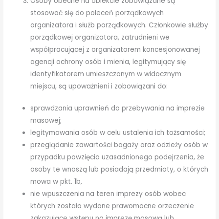
Osoby obecne na obiekcie zobowiązane są
stosować się do poleceń porządkowych
organizatora i służb porządkowych. Członkowie służby
porządkowej organizatora, zatrudnieni we
współpracującej z organizatorem koncesjonowanej
agencji ochrony osób i mienia, legitymujący się
identyfikatorem umieszczonym w widocznym
miejscu, są upoważnieni i zobowiązani do:
sprawdzania uprawnień do przebywania na imprezie
masowej;
legitymowania osób w celu ustalenia ich tożsamości;
przeglądanie zawartości bagaży oraz odzieży osób w
przypadku powzięcia uzasadnionego podejrzenia, że
osoby te wnoszą lub posiadają przedmioty, o których
mowa w pkt. 1b,
nie wpuszczenia na teren imprezy osób wobec
których zostało wydane prawomocne orzeczenie
zakazujące wstępu na imprezę masową lub