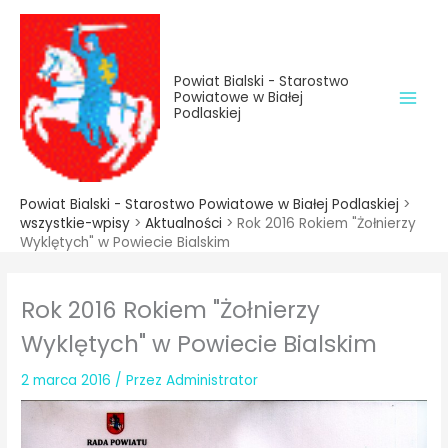
do
Przejdź
treści
do
treści
Powiat Bialski - Starostwo
Powiatowe w Białej
Podlaskiej
Powiat Bialski - Starostwo Powiatowe w Białej Podlaskiej
>
wszystkie-wpisy
>
Aktualności
>
Rok 2016 Rokiem "Żołnierzy
Wyklętych" w Powiecie Bialskim
Rok 2016 Rokiem "Żołnierzy
Wyklętych" w Powiecie Bialskim
2 marca 2016
/ Przez
Administrator