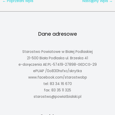
←
Poprzedni Wpis
Następny Wpis
→
Dane adresowe
Starostwo Powiatowe w Białej Podlaskiej
21-500 Biała Podlaska ul. Brzeska 41
e-doręczenia AE:PL-57419-27898-GEDCG-29
ePUAP /0o830hsfxc/skrytka
www.facebook.com/starostwobp
tel: 83 34 16 670
fax: 83 35 11 325
starostwo@powiatbialski.pl