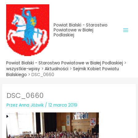
do
Przejdź
treści
do
treści
Powiat Bialski - Starostwo
Powiatowe w Białej
Podlaskiej
Powiat Bialski - Starostwo Powiatowe w Białej Podlaskiej
>
wszystkie-wpisy
>
Aktualności
>
Sejmik Kobiet Powiatu
Bialskiego
>
DSC_0660
DSC_0660
Przez
Anna Jóźwik
/
12 marca 2019