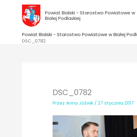
do
Przejdź
treści
do
Powiat Bialski - Starostwo Powiatowe w
Białej Podlaskiej
treści
Powiat Bialski - Starostwo Powiatowe w Białej Podl
DSC_0782
DSC_0782
Przez
Anna Jóźwik
/
27 stycznia 2017