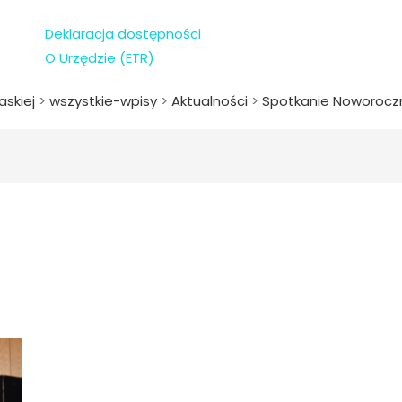
Deklaracja dostępności
O Urzędzie (ETR)
askiej
>
wszystkie-wpisy
>
Aktualności
>
Spotkanie Noworoczn