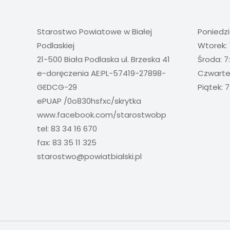
Starostwo Powiatowe w Białej
Poniedzi
Podlaskiej
Wtorek: 
21-500 Biała Podlaska ul. Brzeska 41
Środa: 7
e-doręczenia AE:PL-57419-27898-
Czwartek
GEDCG-29
Piątek: 7
ePUAP /0o830hsfxc/skrytka
www.facebook.com/starostwobp
tel: 83 34 16 670
fax: 83 35 11 325
starostwo@powiatbialski.pl