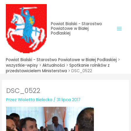
do
Przejdź
treści
do
treści
Powiat Bialski - Starostwo
Powiatowe w Białej
Podlaskiej
Powiat Bialski - Starostwo Powiatowe w Białej Podlaskiej
>
wszystkie-wpisy
>
Aktualności
>
Spotkanie rolników z
przedstawicielem Ministerstwa
>
DSC_0522
DSC_0522
Przez
Wioletta Bielecka
/
31 lipca 2017