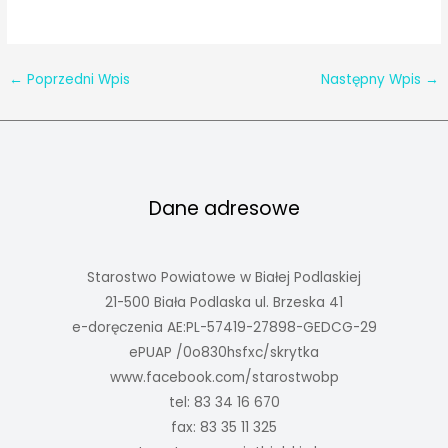
←
Poprzedni Wpis
Następny Wpis
→
Dane adresowe
Starostwo Powiatowe w Białej Podlaskiej
21-500 Biała Podlaska ul. Brzeska 41
e-doręczenia AE:PL-57419-27898-GEDCG-29
ePUAP /0o830hsfxc/skrytka
www.facebook.com/starostwobp
tel: 83 34 16 670
fax: 83 35 11 325