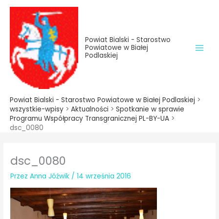
do
Przejdź
treści
do
treści
Powiat Bialski - Starostwo
Powiatowe w Białej
Podlaskiej
Powiat Bialski - Starostwo Powiatowe w Białej Podlaskiej
>
wszystkie-wpisy
>
Aktualności
>
Spotkanie w sprawie
Programu Współpracy Transgranicznej PL-BY-UA
>
dsc_0080
dsc_0080
Przez
Anna Jóźwik
/
14 września 2016