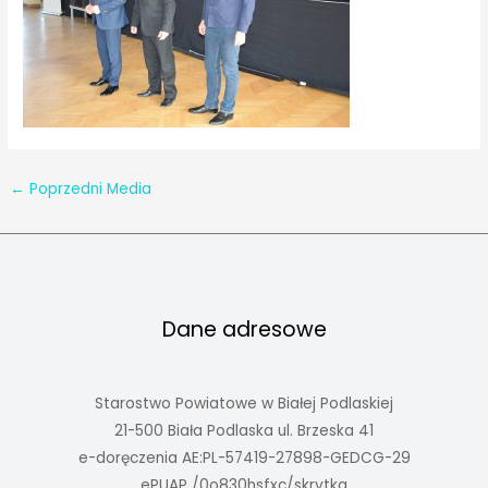
←
Poprzedni Media
Dane adresowe
Starostwo Powiatowe w Białej Podlaskiej
21-500 Biała Podlaska ul. Brzeska 41
e-doręczenia AE:PL-57419-27898-GEDCG-29
ePUAP /0o830hsfxc/skrytka