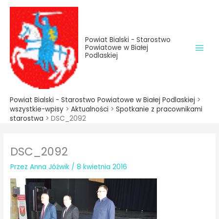
do
Przejdź
treści
do
treści
Powiat Bialski - Starostwo
Powiatowe w Białej
Podlaskiej
Powiat Bialski - Starostwo Powiatowe w Białej Podlaskiej
>
wszystkie-wpisy
>
Aktualności
>
Spotkanie z pracownikami
starostwa
>
DSC_2092
DSC_2092
Przez
Anna Jóźwik
/
8 kwietnia 2016