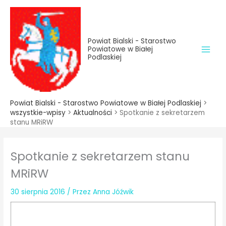
do
Przejdź
treści
do
treści
Powiat Bialski - Starostwo
Powiatowe w Białej
Podlaskiej
Powiat Bialski - Starostwo Powiatowe w Białej Podlaskiej
>
wszystkie-wpisy
>
Aktualności
>
Spotkanie z sekretarzem
stanu MRiRW
Spotkanie z sekretarzem stanu
MRiRW
30 sierpnia 2016
/ Przez
Anna Jóźwik