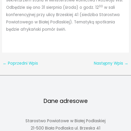
sekretarzem stanu w Ministerstwie Rolnictwa i Rozwoju Wsi.
00
Odbędzie się ono 31 sierpnia (środa) o godz. 12
w sali
konferencyjnej przy ulicy Brzeskiej 41 (siedziba Starostwa
Powiatowego w Białej Podlaskiej). Tematyką spotkania
będzie afrykański pomór świń.
←
Poprzedni Wpis
Następny Wpis
→
Dane adresowe
Starostwo Powiatowe w Białej Podlaskiej
21-500 Biała Podlaska ul. Brzeska 41