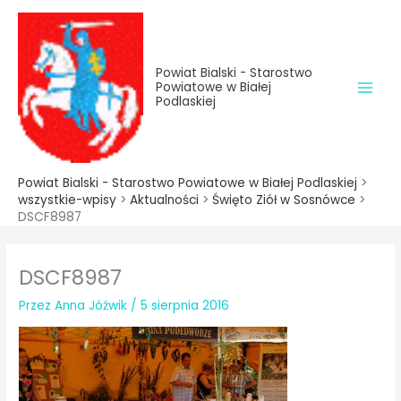
do
Przejdź
treści
do
treści
Powiat Bialski - Starostwo
Powiatowe w Białej
Podlaskiej
Powiat Bialski - Starostwo Powiatowe w Białej Podlaskiej
>
wszystkie-wpisy
>
Aktualności
>
Święto Ziół w Sosnówce
>
DSCF8987
DSCF8987
Przez
Anna Jóźwik
/
5 sierpnia 2016