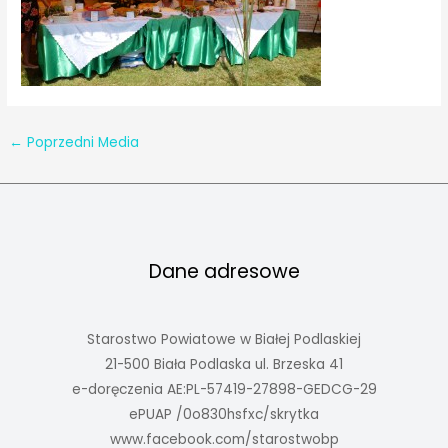
←
Poprzedni Media
Dane adresowe
Starostwo Powiatowe w Białej Podlaskiej
21-500 Biała Podlaska ul. Brzeska 41
e-doręczenia AE:PL-57419-27898-GEDCG-29
ePUAP /0o830hsfxc/skrytka
www.facebook.com/starostwobp