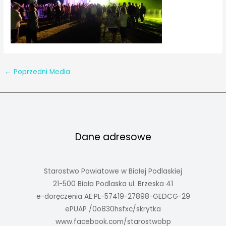
←
Poprzedni Media
Dane adresowe
Starostwo Powiatowe w Białej Podlaskiej
21-500 Biała Podlaska ul. Brzeska 41
e-doręczenia AE:PL-57419-27898-GEDCG-29
ePUAP /0o830hsfxc/skrytka
www.facebook.com/starostwobp