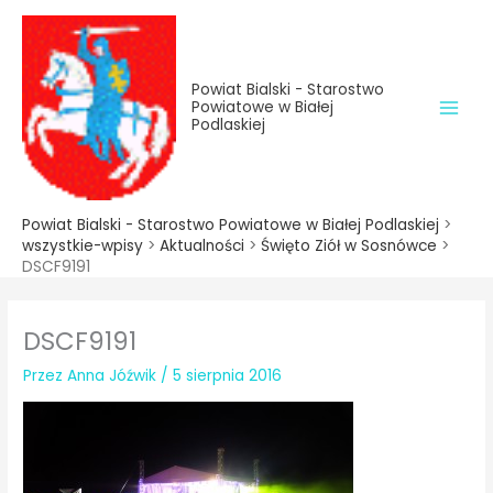
do
Przejdź
treści
do
treści
Powiat Bialski - Starostwo
Powiatowe w Białej
Podlaskiej
Powiat Bialski - Starostwo Powiatowe w Białej Podlaskiej
>
wszystkie-wpisy
>
Aktualności
>
Święto Ziół w Sosnówce
>
DSCF9191
DSCF9191
Przez
Anna Jóźwik
/
5 sierpnia 2016