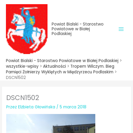
do
Przejdź
treści
do
treści
Powiat Bialski - Starostwo
Powiatowe w Białej
Podlaskiej
Powiat Bialski - Starostwo Powiatowe w Białej Podlaskiej
>
wszystkie-wpisy
>
Aktualności
>
Tropem Wilczym. Bieg
Pamięci Żołnierzy Wyklętych w Międzyrzecu Podlaskim
>
DSCN1502
DSCN1502
Przez
Elżbieta Głowińska
/
5 marca 2018