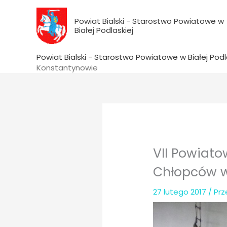
do
Przejdź
treści
do
Powiat Bialski - Starostwo Powiatowe w
Białej Podlaskiej
treści
Powiat Bialski - Starostwo Powiatowe w Białej Podl
Konstantynowie
VII Powiato
Chłopców w
27 lutego 2017
/ Pr