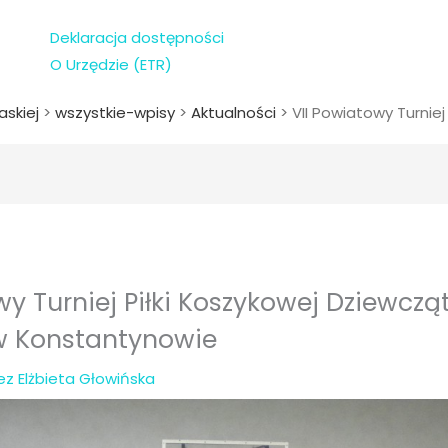
Deklaracja dostępności
O Urzędzie (ETR)
askiej
>
wszystkie-wpisy
>
Aktualności
>
VII Powiatowy Turnie
wy Turniej Piłki Koszykowej Dziewcząt
 Konstantynowie
zez
Elżbieta Głowińska