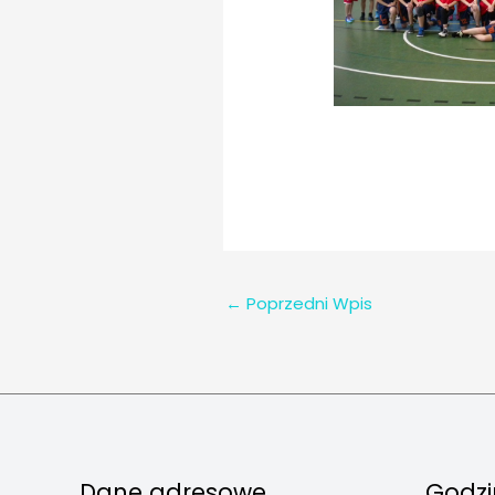
←
Poprzedni Wpis
Dane adresowe
Godzi