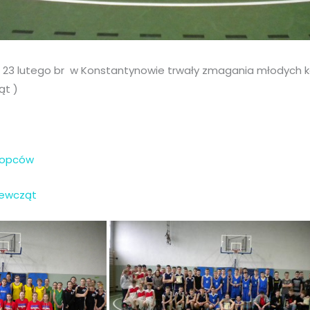
 i 23 lutego br w Konstantynowie trwały zmagania młodych 
ąt )
łopców
iewcząt