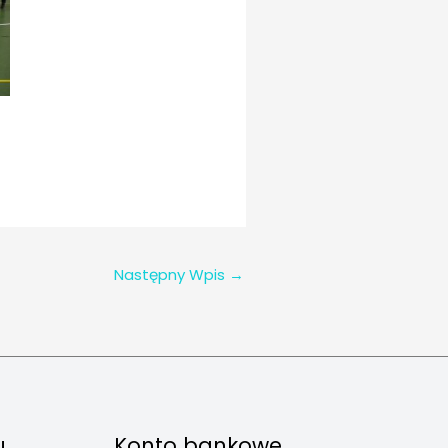
Następny Wpis
→
u
Konto bankowe