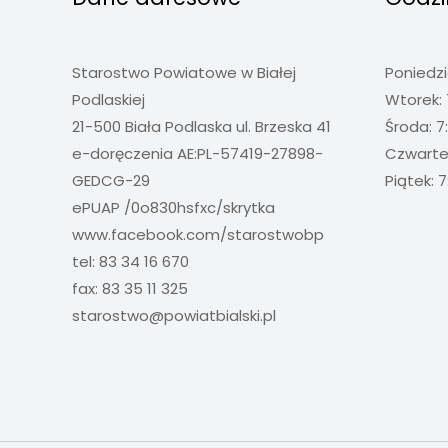
Starostwo Powiatowe w Białej
Poniedzi
Podlaskiej
Wtorek: 
21-500 Biała Podlaska ul. Brzeska 41
Środa: 7
e-doręczenia AE:PL-57419-27898-
Czwartek
GEDCG-29
Piątek: 7
ePUAP /0o830hsfxc/skrytka
www.facebook.com/starostwobp
tel: 83 34 16 670
fax: 83 35 11 325
starostwo@powiatbialski.pl