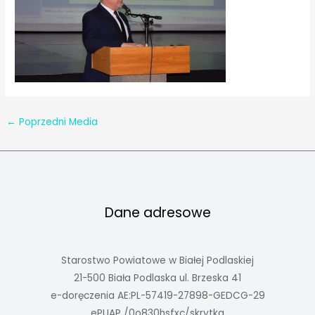
←
Poprzedni Media
Dane adresowe
Starostwo Powiatowe w Białej Podlaskiej
21-500 Biała Podlaska ul. Brzeska 41
e-doręczenia AE:PL-57419-27898-GEDCG-29
ePUAP /0o830hsfxc/skrytka