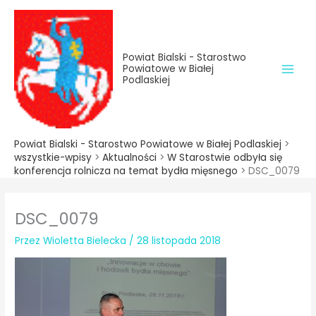
do
Przejdź
treści
do
treści
Powiat Bialski - Starostwo
Powiatowe w Białej
Podlaskiej
Powiat Bialski - Starostwo Powiatowe w Białej Podlaskiej
>
wszystkie-wpisy
>
Aktualności
>
W Starostwie odbyła się
konferencja rolnicza na temat bydła mięsnego
>
DSC_0079
DSC_0079
Przez
Wioletta Bielecka
/
28 listopada 2018