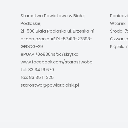
Starostwo Powiatowe w Białej
Poniedzi
Podlaskiej
Wtorek: 
21-500 Biała Podlaska ul. Brzeska 41
Środa: 7
e-doręczenia AE:PL-57419-27898-
Czwartek
GEDCG-29
Piątek: 7
ePUAP /0o830hsfxc/skrytka
www.facebook.com/starostwobp
tel: 83 34 16 670
fax: 83 35 11 325
starostwo@powiatbialski.pl