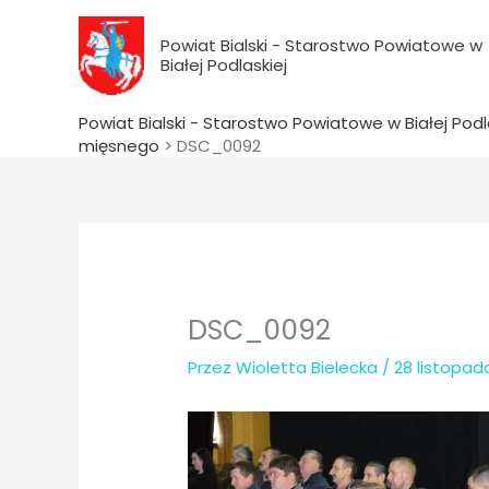
do
Przejdź
treści
do
Powiat Bialski - Starostwo Powiatowe w
Białej Podlaskiej
treści
Powiat Bialski - Starostwo Powiatowe w Białej Podl
mięsnego
>
DSC_0092
DSC_0092
Przez
Wioletta Bielecka
/
28 listopad