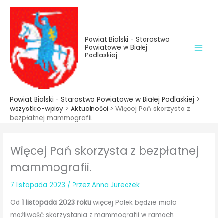
do
Przejdź
treści
do
treści
Powiat Bialski - Starostwo
Powiatowe w Białej
Podlaskiej
Powiat Bialski - Starostwo Powiatowe w Białej Podlaskiej
>
wszystkie-wpisy
>
Aktualności
>
Więcej Pań skorzysta z
bezpłatnej mammografii.
Więcej Pań skorzysta z bezpłatnej
mammografii.
7 listopada 2023
/ Przez
Anna Jureczek
Od
1 listopada 2023 roku
więcej Polek będzie miało
możliwość skorzystania z mammografii w ramach