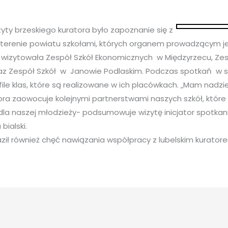
ty brzeskiego kuratora było zapoznanie się z
 terenie powiatu szkołami, których organem prowadzącym j
 wizytowała Zespół Szkół Ekonomicznych w Międzyrzecu, Zes
z Zespół Szkół w Janowie Podlaskim. Podczas spotkań w s
ile klas, które są realizowane w ich placówkach. „Mam nadzie
ora zaowocuje kolejnymi partnerstwami naszych szkół, które
 dla naszej młodzieży- podsumowuje wizytę inicjator spotka
bialski.
aził również chęć nawiązania współpracy z lubelskim kurator