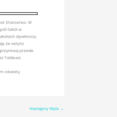
est Starostwo. W
pół Szkół w
zkołach dyrektorzy
ję, że wizyta
 przyniosą przede
nia Tadeusz
em oświaty.
Następny Wpis
→