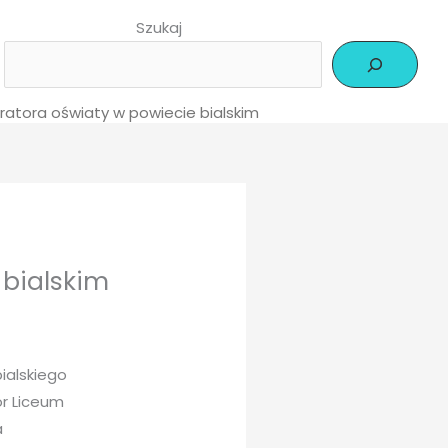
Szukaj
ratora oświaty w powiecie bialskim
 bialskim
ialskiego
or Liceum
a