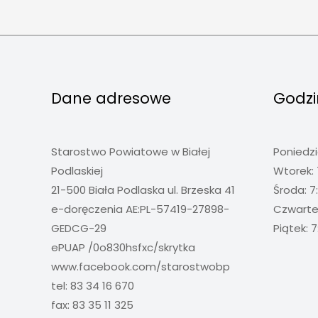
Dane adresowe
Godzi
Starostwo Powiatowe w Białej
Poniedzi
Podlaskiej
Wtorek: 
21-500 Biała Podlaska ul. Brzeska 41
Środa: 7
e-doręczenia AE:PL-57419-27898-
Czwartek
GEDCG-29
Piątek: 7
ePUAP /0o830hsfxc/skrytka
www.facebook.com/starostwobp
tel: 83 34 16 670
fax: 83 35 11 325