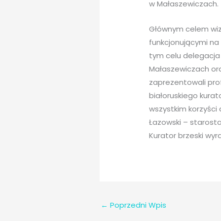
w Małaszewiczach.
Głównym celem wizy
funkcjonującymi na
tym celu delegacja
Małaszewiczach ora
zaprezentowali prof
białoruskiego kurat
wszystkim korzyści
Łazowski – starosta 
Kurator brzeski wyr
←
Poprzedni Wpis