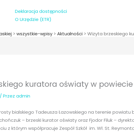
Deklaracja dostępności
O Urzędzie (ETR)
askiej
>
wszystkie-wpisy
>
Aktualności
>
Wizyta brzeskiego ku
skiego kuratora oświaty w powiecie
/ Przez
admin
rosty bialskiego Tadeusza Łazowskiego na terenie powiatu b
chończuk – brzeski kurator oświaty oraz Fjodor Filuk – dyrekt
ciu z którym współpracuje Zespół Szkół im. Wł. St. Reymont