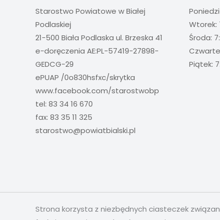
Starostwo Powiatowe w Białej
Poniedzi
Podlaskiej
Wtorek: 
21-500 Biała Podlaska ul. Brzeska 41
Środa: 7
e-doręczenia AE:PL-57419-27898-
Czwartek
GEDCG-29
Piątek: 7
ePUAP /0o830hsfxc/skrytka
www.facebook.com/starostwobp
tel: 83 34 16 670
fax: 83 35 11 325
starostwo@powiatbialski.pl
Strona korzysta z niezbędnych ciasteczek związa