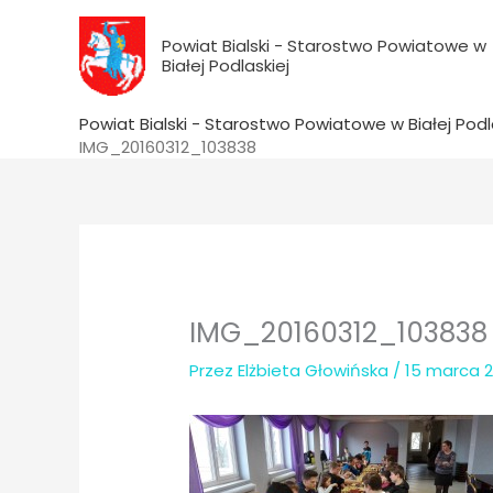
do
Przejdź
treści
do
Powiat Bialski - Starostwo Powiatowe w
Białej Podlaskiej
treści
Powiat Bialski - Starostwo Powiatowe w Białej Podl
IMG_20160312_103838
IMG_20160312_103838
Przez
Elżbieta Głowińska
/
15 marca 2