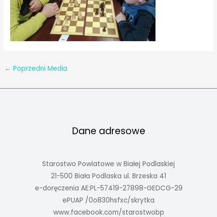
←
Poprzedni Media
Dane adresowe
Starostwo Powiatowe w Białej Podlaskiej
21-500 Biała Podlaska ul. Brzeska 41
e-doręczenia AE:PL-57419-27898-GEDCG-29
ePUAP /0o830hsfxc/skrytka
www.facebook.com/starostwobp