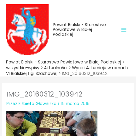
do
Przejdź
treści
do
treści
Powiat Bialski - Starostwo
Powiatowe w Białej
Podlaskiej
Powiat Bialski - Starostwo Powiatowe w Białej Podlaskiej
>
wszystkie-wpisy
>
Aktualności
>
Wyniki 4. turnieju w ramach
VI Bialskiej Ligi Szachowej
>
IMG_20160312_103942
IMG_20160312_103942
Przez
Elżbieta Głowińska
/
15 marca 2016