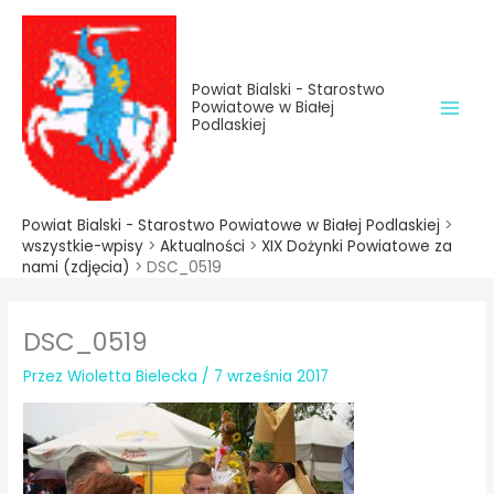
do
Przejdź
treści
do
treści
Powiat Bialski - Starostwo
Powiatowe w Białej
Podlaskiej
Powiat Bialski - Starostwo Powiatowe w Białej Podlaskiej
>
wszystkie-wpisy
>
Aktualności
>
XIX Dożynki Powiatowe za
nami (zdjęcia)
>
DSC_0519
DSC_0519
Przez
Wioletta Bielecka
/
7 września 2017