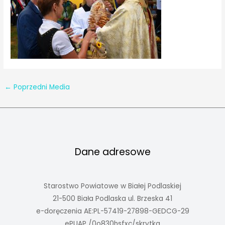
←
Poprzedni Media
Dane adresowe
Starostwo Powiatowe w Białej Podlaskiej
21-500 Biała Podlaska ul. Brzeska 41
e-doręczenia AE:PL-57419-27898-GEDCG-29
ePUAP /0o830hsfxc/skrytka