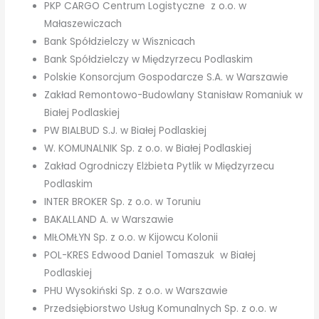
PKP CARGO Centrum Logistyczne z o.o. w
Małaszewiczach
Bank Spółdzielczy w Wisznicach
Bank Spółdzielczy w Międzyrzecu Podlaskim
Polskie Konsorcjum Gospodarcze S.A. w Warszawie
Zakład Remontowo-Budowlany Stanisław Romaniuk w
Białej Podlaskiej
PW BIALBUD S.J. w Białej Podlaskiej
W. KOMUNALNIK Sp. z o.o. w Białej Podlaskiej
Zakład Ogrodniczy Elżbieta Pytlik w Międzyrzecu
Podlaskim
INTER BROKER Sp. z o.o. w Toruniu
BAKALLAND A. w Warszawie
MIŁOMŁYN Sp. z o.o. w Kijowcu Kolonii
POL-KRES Edwood Daniel Tomaszuk w Białej
Podlaskiej
PHU Wysokiński Sp. z o.o. w Warszawie
Przedsiębiorstwo Usług Komunalnych Sp. z o.o. w