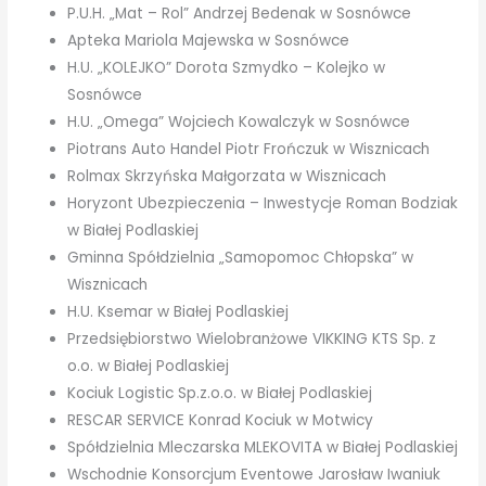
P.U.H. „Mat – Rol” Andrzej Bedenak w Sosnówce
Apteka Mariola Majewska w Sosnówce
H.U. „KOLEJKO” Dorota Szmydko – Kolejko w
Sosnówce
H.U. „Omega” Wojciech Kowalczyk w Sosnówce
Piotrans Auto Handel Piotr Frończuk w Wisznicach
Rolmax Skrzyńska Małgorzata w Wisznicach
Horyzont Ubezpieczenia – Inwestycje Roman Bodziak
w Białej Podlaskiej
Gminna Spółdzielnia „Samopomoc Chłopska” w
Wisznicach
H.U. Ksemar w Białej Podlaskiej
Przedsiębiorstwo Wielobranżowe VIKKING KTS Sp. z
o.o. w Białej Podlaskiej
Kociuk Logistic Sp.z.o.o. w Białej Podlaskiej
RESCAR SERVICE Konrad Kociuk w Motwicy
Spółdzielnia Mleczarska MLEKOVITA w Białej Podlaskiej
Wschodnie Konsorcjum Eventowe Jarosław Iwaniuk