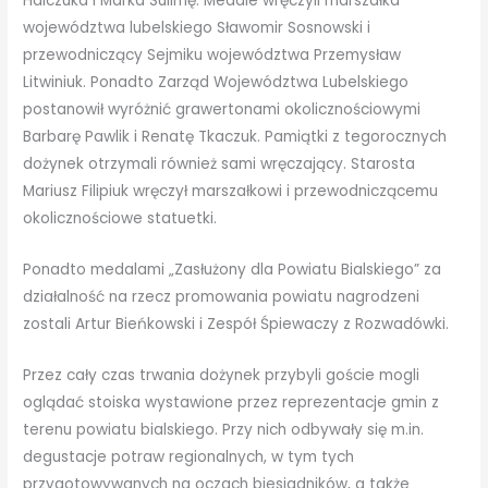
Halczuka i Marka Sulimę. Medale wręczyli marszałka
województwa lubelskiego Sławomir Sosnowski i
przewodniczący Sejmiku województwa Przemysław
Litwiniuk. Ponadto Zarząd Województwa Lubelskiego
postanowił wyróżnić grawertonami okolicznościowymi
Barbarę Pawlik i Renatę Tkaczuk. Pamiątki z tegorocznych
dożynek otrzymali również sami wręczający. Starosta
Mariusz Filipiuk wręczył marszałkowi i przewodniczącemu
okolicznościowe statuetki.
Ponadto medalami „Zasłużony dla Powiatu Bialskiego” za
działalność na rzecz promowania powiatu nagrodzeni
zostali Artur Bieńkowski i Zespół Śpiewaczy z Rozwadówki.
Przez cały czas trwania dożynek przybyli goście mogli
oglądać stoiska wystawione przez reprezentacje gmin z
terenu powiatu bialskiego. Przy nich odbywały się m.in.
degustacje potraw regionalnych, w tym tych
przygotowywanych na oczach biesiadników, a także