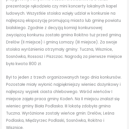
prezentacje rękodzieła czy mini koncerty lokalnych kapel
ludowych. Wszystkie stoiska wzięły udział w konkursie na
najlepszą ekspozycję promującą miasto lub gminę powiatu
bialskiego. Zgodnie z decyzją komisji konkursowej
zwycięzcą konkursu została gmina Rokitno tuż przed gminą
Drelów (II miejsce) i gminą Łomazy (III miejsce). Za swoje
stoiska wyróżnienia otrzymały gminy: Tuczna, Wisznice,
Sosnówka, Rossosz i Piszczac. Nagrodą za pierwsze miejsce
była kwota 800 zł.
Był to jeden z trzech organizowanych tego dnia konkursów.
Pozostałe miały wyłonić najpiękniejszy wieniec dożynkowy i
najlepszy wypiek ciasta chlebowego. Wśród wieńców I
miejsce zajęła praca gminy Kodeń. Na II miejscu znalazł się
wieniec gminy Biała Podlaska. III lokatę zdobyła gmina
Tuczna. Wyróżnione zostały wieńce gmin: Drelów, Leśna
Podlaska, Międzyrzec Podlaski, Sosnówka, Rokitno i
Wisznice.