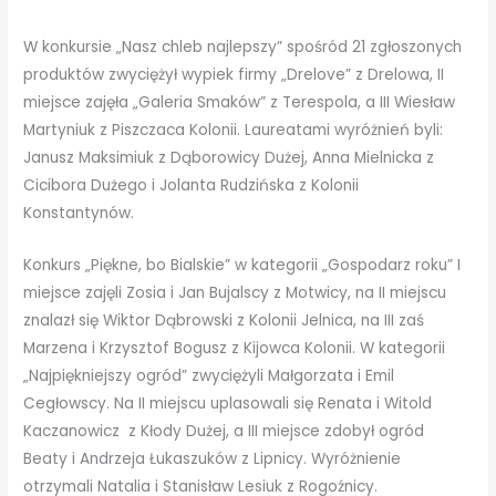
W konkursie „Nasz chleb najlepszy” spośród 21 zgłoszonych
produktów zwyciężył wypiek firmy „Drelove” z Drelowa, II
miejsce zajęła „Galeria Smaków” z Terespola, a III Wiesław
Martyniuk z Piszczaca Kolonii. Laureatami wyróżnień byli:
Janusz Maksimiuk z Dąborowicy Dużej, Anna Mielnicka z
Cicibora Dużego i Jolanta Rudzińska z Kolonii
Konstantynów.
Konkurs „Piękne, bo Bialskie” w kategorii „Gospodarz roku” I
miejsce zajęli Zosia i Jan Bujalscy z Motwicy, na II miejscu
znalazł się Wiktor Dąbrowski z Kolonii Jelnica, na III zaś
Marzena i Krzysztof Bogusz z Kijowca Kolonii. W kategorii
„Najpiękniejszy ogród” zwyciężyli Małgorzata i Emil
Cegłowscy. Na II miejscu uplasowali się Renata i Witold
Kaczanowicz z Kłody Dużej, a III miejsce zdobył ogród
Beaty i Andrzeja Łukaszuków z Lipnicy. Wyróżnienie
otrzymali Natalia i Stanisław Lesiuk z Rogoźnicy.