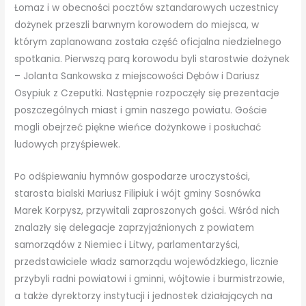
Łomaz i w obecności pocztów sztandarowych uczestnicy
dożynek przeszli barwnym korowodem do miejsca, w
którym zaplanowana została część oficjalna niedzielnego
spotkania. Pierwszą parą korowodu byli starostwie dożynek
– Jolanta Sankowska z miejscowości Dębów i Dariusz
Osypiuk z Czeputki. Następnie rozpoczęły się prezentacje
poszczególnych miast i gmin naszego powiatu. Goście
mogli obejrzeć piękne wieńce dożynkowe i posłuchać
ludowych przyśpiewek.
Po odśpiewaniu hymnów gospodarze uroczystości,
starosta bialski Mariusz Filipiuk i wójt gminy Sosnówka
Marek Korpysz, przywitali zaproszonych gości. Wśród nich
znalazły się delegacje zaprzyjaźnionych z powiatem
samorządów z Niemiec i Litwy, parlamentarzyści,
przedstawiciele władz samorządu wojewódzkiego, licznie
przybyli radni powiatowi i gminni, wójtowie i burmistrzowie,
a także dyrektorzy instytucji i jednostek działających na