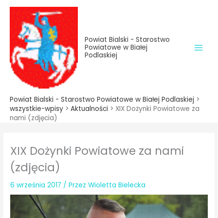
do
Przejdź
treści
do
treści
Powiat Bialski - Starostwo
Powiatowe w Białej
Podlaskiej
Powiat Bialski - Starostwo Powiatowe w Białej Podlaskiej
>
wszystkie-wpisy
>
Aktualności
>
XIX Dożynki Powiatowe za
nami (zdjęcia)
XIX Dożynki Powiatowe za nami
(zdjęcia)
6 września 2017
/ Przez
Wioletta Bielecka