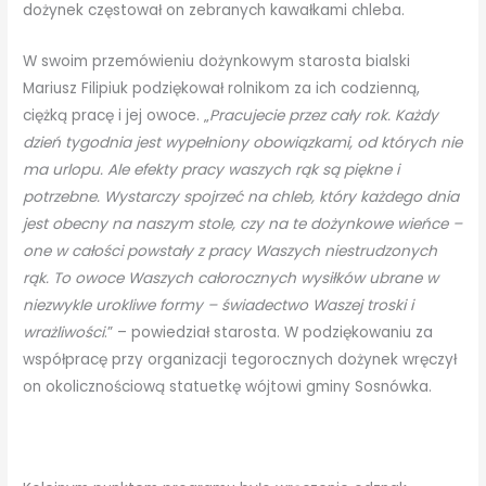
dożynek częstował on zebranych kawałkami chleba.
W swoim przemówieniu dożynkowym starosta bialski
Mariusz Filipiuk podziękował rolnikom za ich codzienną,
ciężką pracę i jej owoce. „
Pracujecie przez cały rok. Każdy
dzień tygodnia jest wypełniony obowiązkami, od których nie
ma urlopu. Ale efekty pracy waszych rąk są piękne i
potrzebne. Wystarczy spojrzeć na chleb, który każdego dnia
jest obecny na naszym stole, czy na te dożynkowe wieńce –
one w całości powstały z pracy Waszych niestrudzonych
rąk. To owoce Waszych całorocznych wysiłków ubrane w
niezwykle urokliwe formy – świadectwo Waszej troski i
wrażliwości
.” – powiedział starosta. W podziękowaniu za
współpracę przy organizacji tegorocznych dożynek wręczył
on okolicznościową statuetkę wójtowi gminy Sosnówka.