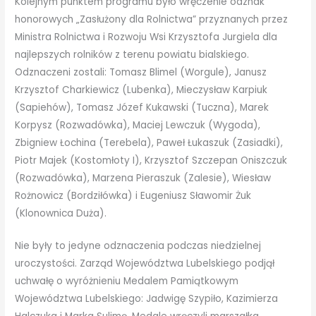
Kolejnym punktem programu było wręczenie odznak
honorowych „Zasłużony dla Rolnictwa” przyznanych przez
Ministra Rolnictwa i Rozwoju Wsi Krzysztofa Jurgiela dla
najlepszych rolników z terenu powiatu bialskiego.
Odznaczeni zostali: Tomasz Blimel (Worgule), Janusz
Krzysztof Charkiewicz (Lubenka), Mieczysław Karpiuk
(Sapiehów), Tomasz Józef Kukawski (Tuczna), Marek
Korpysz (Rozwadówka), Maciej Lewczuk (Wygoda),
Zbigniew Łochina (Terebela), Paweł Łukaszuk (Zasiadki),
Piotr Majek (Kostomłoty I), Krzysztof Szczepan Oniszczuk
(Rozwadówka), Marzena Pieraszuk (Zalesie), Wiesław
Rożnowicz (Bordziłówka) i Eugeniusz Sławomir Żuk
(Klonownica Duża).
Nie były to jedyne odznaczenia podczas niedzielnej
uroczystości. Zarząd Województwa Lubelskiego podjął
uchwałę o wyróżnieniu Medalem Pamiątkowym
Województwa Lubelskiego: Jadwigę Szypiło, Kazimierza