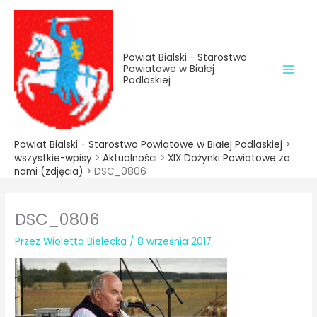
do
Przejdź
treści
do
treści
Powiat Bialski - Starostwo
Powiatowe w Białej
Podlaskiej
Powiat Bialski - Starostwo Powiatowe w Białej Podlaskiej
>
wszystkie-wpisy
>
Aktualności
>
XIX Dożynki Powiatowe za
nami (zdjęcia)
>
DSC_0806
DSC_0806
Przez
Wioletta Bielecka
/
8 września 2017