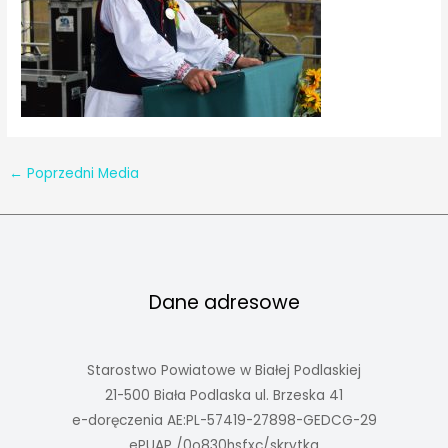
←
Poprzedni Media
Dane adresowe
Starostwo Powiatowe w Białej Podlaskiej
21-500 Biała Podlaska ul. Brzeska 41
e-doręczenia AE:PL-57419-27898-GEDCG-29
ePUAP /0o830hsfxc/skrytka