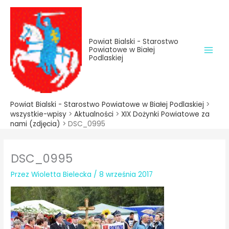
do
Przejdź
treści
do
treści
Powiat Bialski - Starostwo
Powiatowe w Białej
Podlaskiej
Powiat Bialski - Starostwo Powiatowe w Białej Podlaskiej
>
wszystkie-wpisy
>
Aktualności
>
XIX Dożynki Powiatowe za
nami (zdjęcia)
>
DSC_0995
DSC_0995
Przez
Wioletta Bielecka
/
8 września 2017