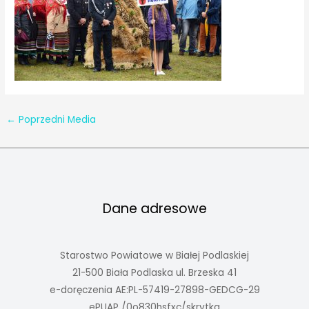
←
Poprzedni Media
Dane adresowe
Starostwo Powiatowe w Białej Podlaskiej
21-500 Biała Podlaska ul. Brzeska 41
e-doręczenia AE:PL-57419-27898-GEDCG-29
ePUAP /0o830hsfxc/skrytka