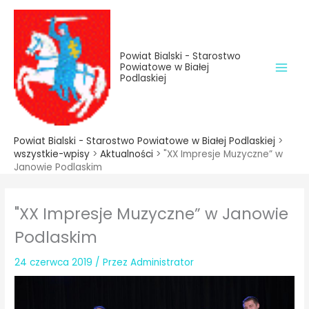
do
Przejdź
treści
do
treści
Powiat Bialski - Starostwo
Powiatowe w Białej
Podlaskiej
Powiat Bialski - Starostwo Powiatowe w Białej Podlaskiej
>
wszystkie-wpisy
>
Aktualności
>
"XX Impresje Muzyczne” w
Janowie Podlaskim
"XX Impresje Muzyczne” w Janowie
Podlaskim
24 czerwca 2019
/ Przez
Administrator