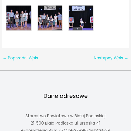
←
Poprzedni Wpis
Następny Wpis
→
Dane adresowe
Starostwo Powiatowe w Białej Podlaskiej
21-500 Biała Podlaska ul. Brzeska 41
e-doręczenia AE:PL-57419-27898-GEDCG-29