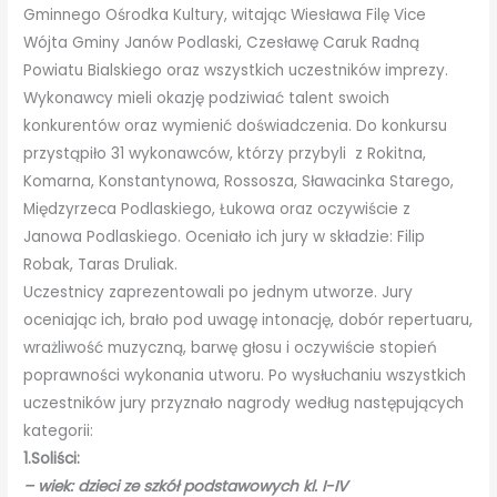
Gminnego Ośrodka Kultury, witając Wiesława Filę Vice
Wójta Gminy Janów Podlaski, Czesławę Caruk Radną
Powiatu Bialskiego oraz wszystkich uczestników imprezy.
Wykonawcy mieli okazję podziwiać talent swoich
konkurentów oraz wymienić doświadczenia. Do konkursu
przystąpiło 31 wykonawców, którzy przybyli z Rokitna,
Komarna, Konstantynowa, Rossosza, Sławacinka Starego,
Międzyrzeca Podlaskiego, Łukowa oraz oczywiście z
Janowa Podlaskiego. Oceniało ich jury w składzie: Filip
Robak, Taras Druliak.
Uczestnicy zaprezentowali po jednym utworze. Jury
oceniając ich, brało pod uwagę intonację, dobór repertuaru,
wrażliwość muzyczną, barwę głosu i oczywiście stopień
poprawności wykonania utworu. Po wysłuchaniu wszystkich
uczestników jury przyznało nagrody według następujących
kategorii:
1.Soliści:
– wiek: dzieci ze szkół podstawowych kl. I-IV