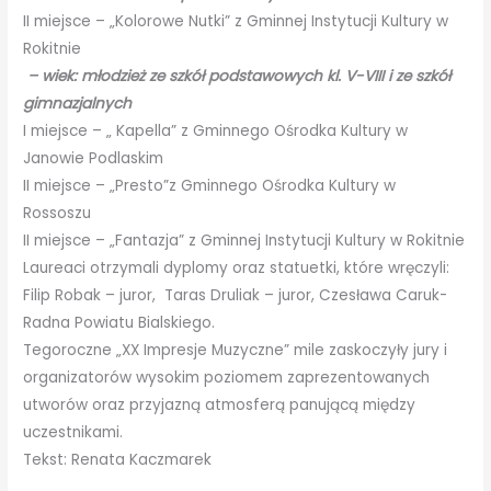
II miejsce – „Kolorowe Nutki” z Gminnej Instytucji Kultury w
Rokitnie
– wiek: młodzież ze szkół podstawowych kl. V-VIII i ze szkół
gimnazjalnych
I miejsce – „ Kapella” z Gminnego Ośrodka Kultury w
Janowie Podlaskim
II miejsce – „Presto”z Gminnego Ośrodka Kultury w
Rossoszu
II miejsce – „Fantazja” z Gminnej Instytucji Kultury w Rokitnie
Laureaci otrzymali dyplomy oraz statuetki, które wręczyli:
Filip Robak – juror, Taras Druliak – juror, Czesława Caruk-
Radna Powiatu Bialskiego.
Tegoroczne „XX Impresje Muzyczne” mile zaskoczyły jury i
organizatorów wysokim poziomem zaprezentowanych
utworów oraz przyjazną atmosferą panującą między
uczestnikami.
Tekst: Renata Kaczmarek