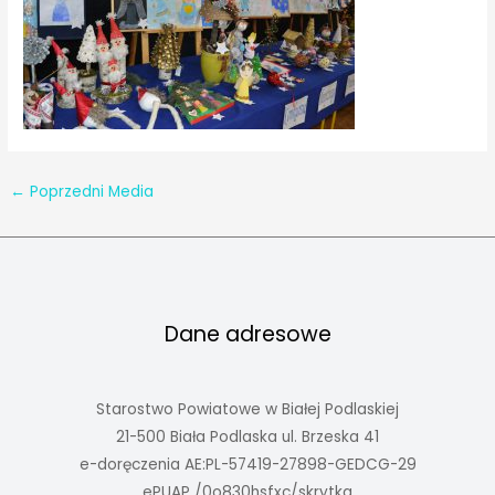
←
Poprzedni Media
Dane adresowe
Starostwo Powiatowe w Białej Podlaskiej
21-500 Biała Podlaska ul. Brzeska 41
e-doręczenia AE:PL-57419-27898-GEDCG-29
ePUAP /0o830hsfxc/skrytka