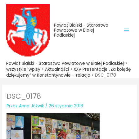
do
Przejdź
treści
do
treści
Powiat Bialski - Starostwo
Powiatowe w Białej
Podlaskiej
Powiat Bialski - Starostwo Powiatowe w Białej Podlaskiej
>
wszystkie-wpisy
>
Aktualności
>
XXV Prezentacje „Za kolędę
dziękujemy” w Konstantynowie – relacja
>
DSC_0178
DSC_0178
Przez
Anna Jóźwik
/
26 stycznia 2018