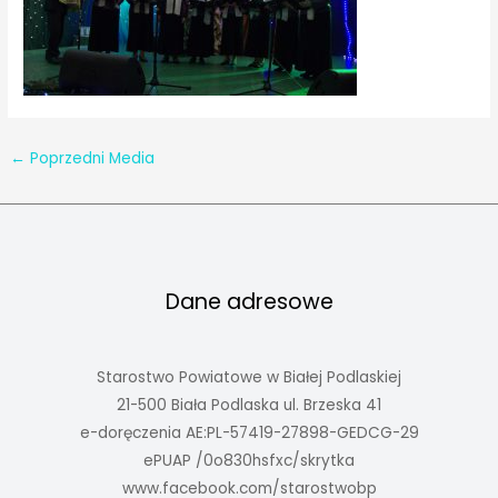
←
Poprzedni Media
Dane adresowe
Starostwo Powiatowe w Białej Podlaskiej
21-500 Biała Podlaska ul. Brzeska 41
e-doręczenia AE:PL-57419-27898-GEDCG-29
ePUAP /0o830hsfxc/skrytka
www.facebook.com/starostwobp