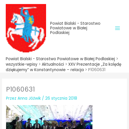
do
Przejdź
treści
do
treści
Powiat Bialski - Starostwo
Powiatowe w Białej
Podlaskiej
Powiat Bialski - Starostwo Powiatowe w Białej Podlaskiej
>
wszystkie-wpisy
>
Aktualności
>
XXV Prezentacje „Za kolędę
dziękujemy” w Konstantynowie – relacja
>
P1060631
P1060631
Przez
Anna Jóźwik
/
26 stycznia 2018