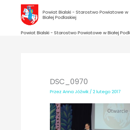
do
Przejdź
treści
do
Powiat Bialski - Starostwo Powiatowe w
Białej Podlaskiej
treści
Powiat Bialski - Starostwo Powiatowe w Białej Podl
DSC_0970
Przez
Anna Jóźwik
/
2 lutego 2017