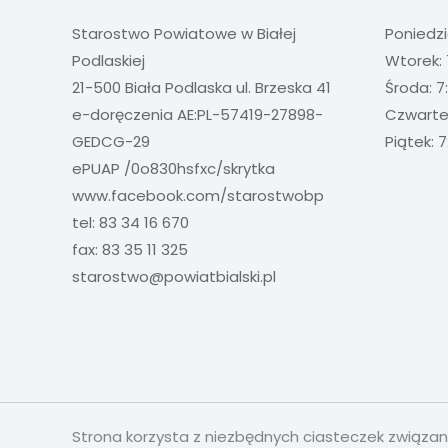
Starostwo Powiatowe w Białej
Poniedzi
Podlaskiej
Wtorek: 
21-500 Biała Podlaska ul. Brzeska 41
Środa: 7
e-doręczenia AE:PL-57419-27898-
Czwartek
GEDCG-29
Piątek: 7
ePUAP /0o830hsfxc/skrytka
www.facebook.com/starostwobp
tel: 83 34 16 670
fax: 83 35 11 325
starostwo@powiatbialski.pl
Strona korzysta z niezbędnych ciasteczek związa