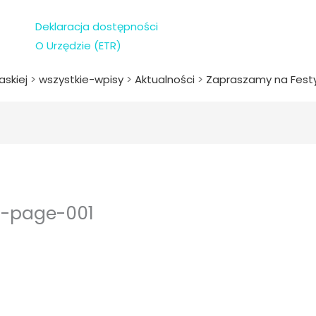
Deklaracja dostępności
O Urzędzie (ETR)
askiej
>
wszystkie-wpisy
>
Aktualności
>
Zapraszamy na Festy
op-page-001