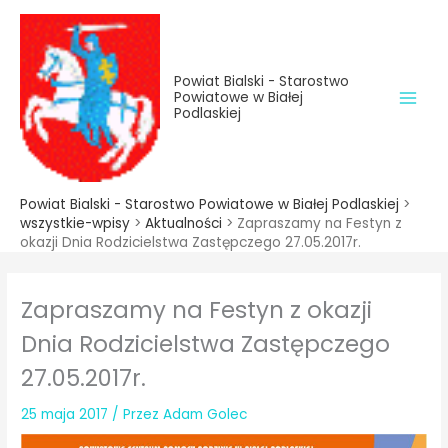
do
Przejdź
treści
do
treści
Powiat Bialski - Starostwo
Powiatowe w Białej
Podlaskiej
Powiat Bialski - Starostwo Powiatowe w Białej Podlaskiej
>
wszystkie-wpisy
>
Aktualności
>
Zapraszamy na Festyn z
okazji Dnia Rodzicielstwa Zastępczego 27.05.2017r.
Zapraszamy na Festyn z okazji
Dnia Rodzicielstwa Zastępczego
27.05.2017r.
25 maja 2017
/ Przez
Adam Golec