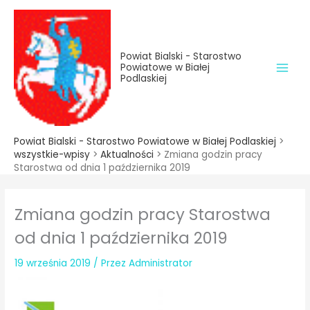
do
Przejdź
treści
do
treści
Powiat Bialski - Starostwo
Powiatowe w Białej
Podlaskiej
Powiat Bialski - Starostwo Powiatowe w Białej Podlaskiej
>
wszystkie-wpisy
>
Aktualności
>
Zmiana godzin pracy
Starostwa od dnia 1 października 2019
Zmiana godzin pracy Starostwa
od dnia 1 października 2019
19 września 2019
/ Przez
Administrator