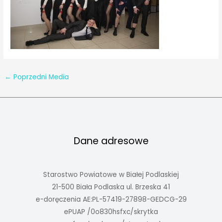
←
Poprzedni Media
Dane adresowe
Starostwo Powiatowe w Białej Podlaskiej
21-500 Biała Podlaska ul. Brzeska 41
e-doręczenia AE:PL-57419-27898-GEDCG-29
ePUAP /0o830hsfxc/skrytka