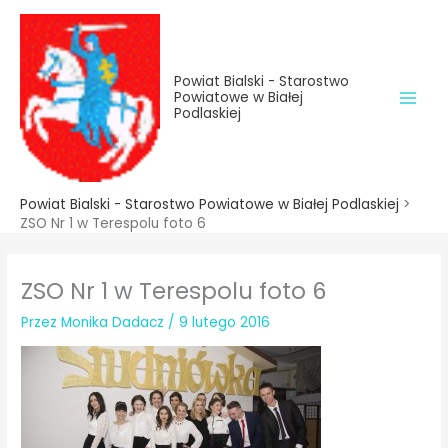
do
Przejdź
treści
do
treści
Powiat Bialski - Starostwo
Powiatowe w Białej
Podlaskiej
Powiat Bialski - Starostwo Powiatowe w Białej Podlaskiej
>
ZSO Nr 1 w Terespolu foto 6
ZSO Nr 1 w Terespolu foto 6
Przez
Monika Dadacz
/
9 lutego 2016