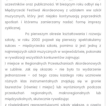
uczestników oraz publiczności. W bieżącym roku odbył się I
Międzyrzecki Festiwal Akordeonowy z udziałem ww szkół
muzycznych, który jest niejako kontynuacją poprzednich
spotkań i któremu zamierzamy nadać formę imprezy
cyklicznej.
Po pierwszym okresie kształtowania i rozwoju
szkoły, w roku 2000 pojawił się pierwszy spektakularny
sukces – międzyrzecka szkoła, pomimo iż jest jedną z
najmniejszych szkół muzycznych w województwie, pokonała
w rywalizacji wszystkich konkurentów zajmując
I miejsce w Regionalnych Przesłuchaniach Akordeonowych
w Lublinie. Jak się okazało – nie było to wydarzenie
jednorazowe – od tego czasu każdego roku uczniowie
różnych klas instrumentalnych znajdują się w gronie
laureatów (również I miejsc) lub wyróżnionych podczas
przesłuchań regionalnych, makroregionalnych lub
międzyszkolnych, skutecznie rywalizując
z rówieśnikami reprezentującymi szkoły większe, o często