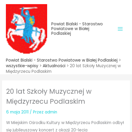
do
Przejdź
treści
do
treści
Powiat Bialski - Starostwo
Powiatowe w Białej
Podlaskiej
Powiat Bialski - Starostwo Powiatowe w Białej Podlaskiej
>
wszystkie-wpisy
>
Aktualności
>
20 lat Szkoły Muzycznej w
Międzyrzecu Podlaskim
20 lat Szkoły Muzycznej w
Międzyrzecu Podlaskim
6 maja 2011
/ Przez
admin
W Miejskim Ośrodku Kultury w Międzyrzecu Podlaskim odbył
się jubileuszowy koncert z okazji 20-lecia