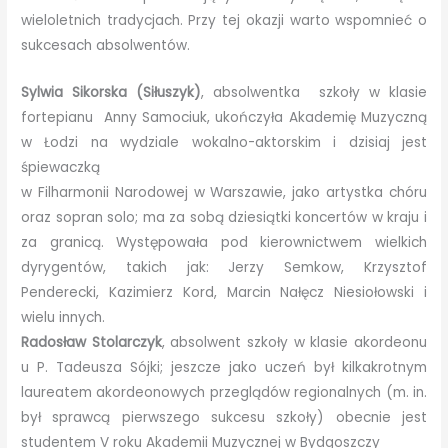
wieloletnich tradycjach. Przy tej okazji warto wspomnieć o
sukcesach absolwentów.
Sylwia Sikorska (Siłuszyk)
, absolwentka szkoły w klasie
fortepianu Anny Samociuk, ukończyła Akademię Muzyczną
w Łodzi na wydziale wokalno-aktorskim i dzisiaj jest
śpiewaczką
w Filharmonii Narodowej w Warszawie, jako artystka chóru
oraz sopran solo; ma za sobą dziesiątki koncertów w kraju i
za granicą. Występowała pod kierownictwem wielkich
dyrygentów, takich jak: Jerzy Semkow, Krzysztof
Penderecki, Kazimierz Kord, Marcin Nałęcz Niesiołowski i
wielu innych.
Radosław Stolarczyk
, absolwent szkoły w klasie akordeonu
u P. Tadeusza Sójki; jeszcze jako uczeń był kilkakrotnym
laureatem akordeonowych przeglądów regionalnych (m. in.
był sprawcą pierwszego sukcesu szkoły) obecnie jest
studentem V roku Akademii Muzycznej w Bydgoszczy