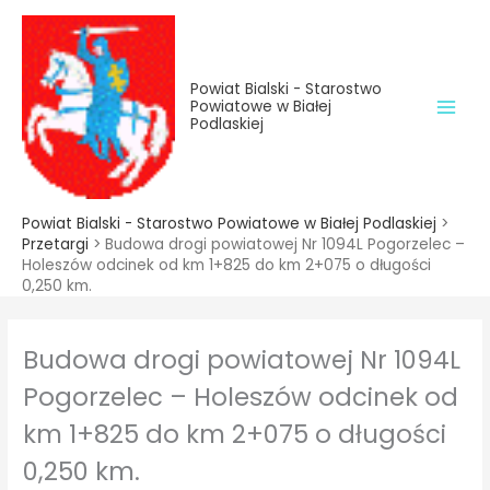
do
Przejdź
treści
do
treści
Powiat Bialski - Starostwo
Powiatowe w Białej
Podlaskiej
Powiat Bialski - Starostwo Powiatowe w Białej Podlaskiej
>
Przetargi
>
Budowa drogi powiatowej Nr 1094L Pogorzelec –
Holeszów odcinek od km 1+825 do km 2+075 o długości
0,250 km.
Budowa drogi powiatowej Nr 1094L
Pogorzelec – Holeszów odcinek od
km 1+825 do km 2+075 o długości
0,250 km.