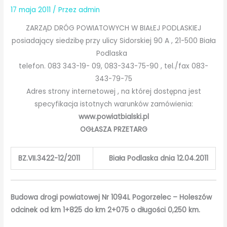
17 maja 2011
/ Przez
admin
ZARZĄD DRÓG POWIATOWYCH W BIAŁEJ PODLASKIEJ
posiadający siedzibę przy ulicy Sidorskiej 90 A , 21-500 Biała
Podlaska
telefon. 083 343-19- 09, 083-343-75-90 , tel./fax 083-
343-79-75
Adres strony internetowej , na której dostępna jest
specyfikacja istotnych warunków zamówienia:
www.powiatbialski.pl
OGŁASZA PRZETARG
BZ.VII.3422-12/2011
Biała Podlaska dnia 12.04.2011
Budowa drogi powiatowej Nr 1094L Pogorzelec – Holeszów
odcinek od km 1+825 do km 2+075 o długości 0,250 km.