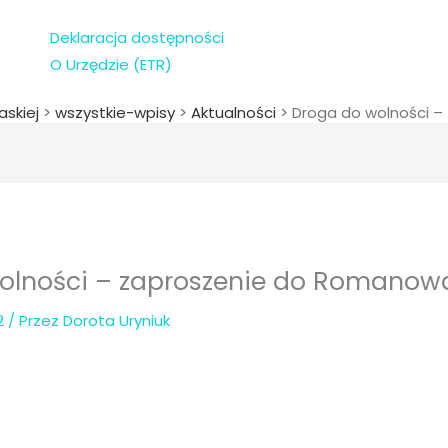
Deklaracja dostępności
O Urzędzie (ETR)
askiej
>
wszystkie-wpisy
>
Aktualności
>
Droga do wolności 
olności – zaproszenie do Romanow
22
/ Przez
Dorota Uryniuk