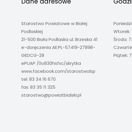
Dane adresowe
Godzi
Starostwo Powiatowe w Białej
Poniedzi
Podlaskiej
Wtorek: 
21-500 Biała Podlaska ul. Brzeska 41
Środa: 7
e-doręczenia AE:PL-57419-27898-
Czwartek
GEDCG-29
Piątek: 7
ePUAP /0o830hsfxc/skrytka
www.facebook.com/starostwobp
tel: 83 34 16 670
fax: 83 35 11 325
starostwo@powiatbialski.pl