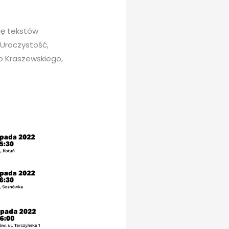
ję tekstów
 Uroczystość,
o Kraszewskiego,