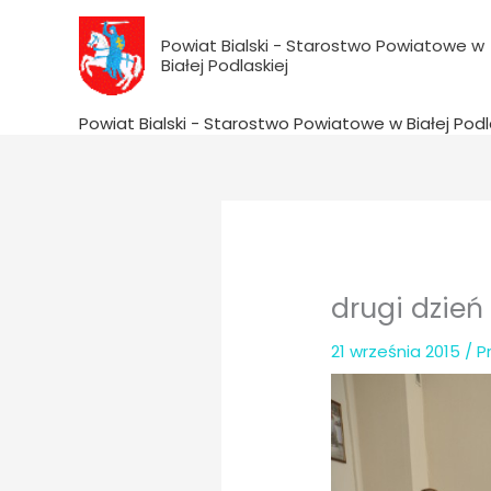
do
Przejdź
treści
do
Powiat Bialski - Starostwo Powiatowe w
Białej Podlaskiej
treści
Powiat Bialski - Starostwo Powiatowe w Białej Podl
drugi dzień
21 września 2015
/ P