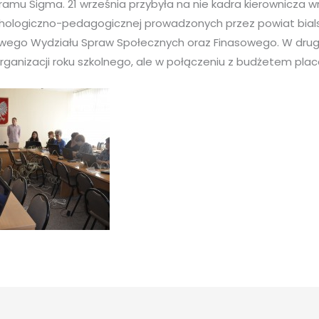
ramu Sigma. 21 września przybyła na nie kadra kierownicza w
ychologiczno-pedagogicznej prowadzonych przez powiat bials
ego Wydziału Spraw Społecznych oraz Finasowego. W drugi
rganizacji roku szkolnego, ale w połączeniu z budżetem pl