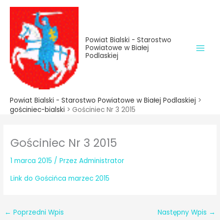
do
Przejdź
treści
do
treści
Powiat Bialski - Starostwo
Powiatowe w Białej
Podlaskiej
Powiat Bialski - Starostwo Powiatowe w Białej Podlaskiej
>
gościniec-bialski
>
Gościniec Nr 3 2015
Gościniec Nr 3 2015
1 marca 2015
/ Przez
Administrator
Link do Gościńca marzec 2015
←
Poprzedni Wpis
Następny Wpis
→